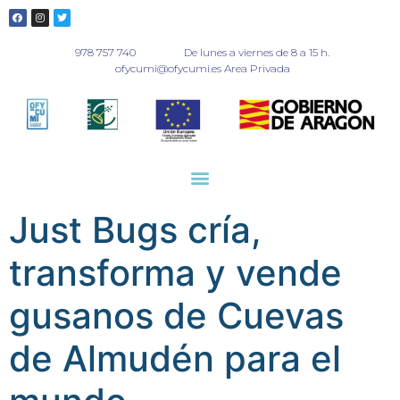
978 757 740
De lunes a viernes de 8 a 15 h.
ofycumi@ofycumi.es Area Privada
Just Bugs cría,
transforma y vende
gusanos de Cuevas
de Almudén para el