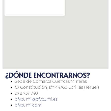
¿DÓNDE ENCONTRARNOS?
Sede de Comarca Cuencas Mineras
C/ Constitución, s/n 44760 Utrillas (Teruel)
978 757 740
ofycumi@ofycumi.es
ofycumi.com