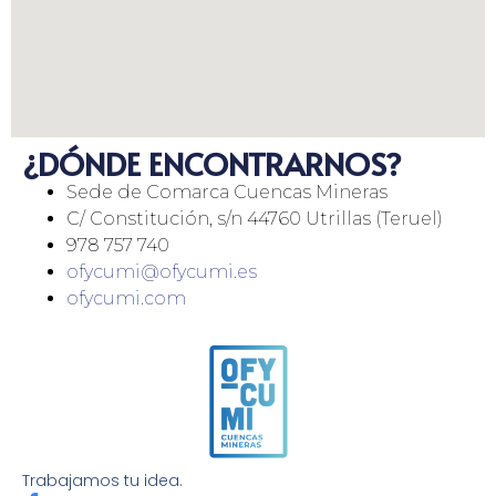
¿DÓNDE ENCONTRARNOS?
Sede de Comarca Cuencas Mineras
C/ Constitución, s/n 44760 Utrillas (Teruel)
978 757 740
ofycumi@ofycumi.es
ofycumi.com
Trabajamos tu idea.