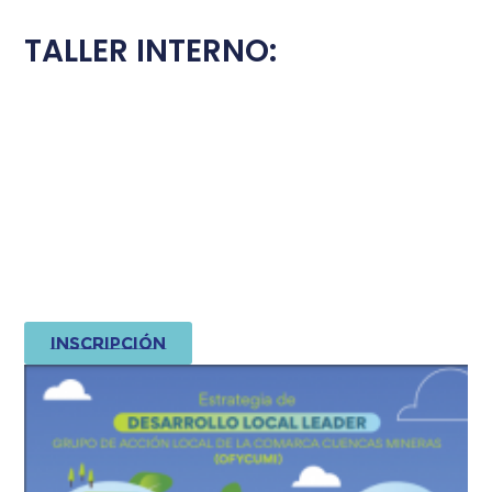
TALLER INTERNO:
PROCESO DE PARTICIPACIÓN CIUDADANA
Estrategia de Desarrollo Local de las Cuencas Mineras
Fecha:
06-feb-2023
Horario:
10:30 a 13:30 h.
Modalidad: presencial
Donde físicamente: Sede de OFYCUMI
Lugar: Sede Comarcal Cuencas Mineras
Localidad:
Utrillas
Taller interno con el equipo de Ofycumi en su sede
TALLER PARTICIPATIVO PRESENCIAL CON LA CIUDADANÍA
Inscripción