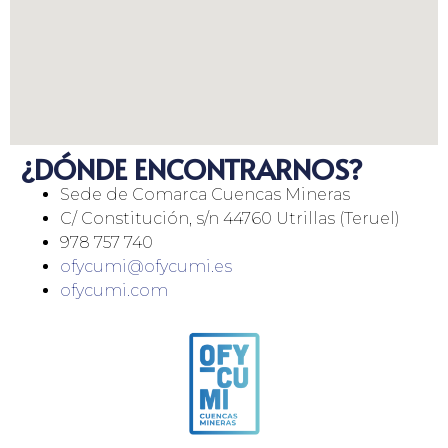
¿DÓNDE ENCONTRARNOS?
Sede de Comarca Cuencas Mineras
C/ Constitución, s/n 44760 Utrillas (Teruel)
978 757 740
ofycumi@ofycumi.es
ofycumi.com